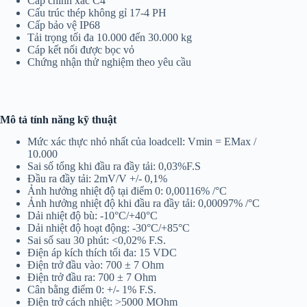
Cấp chính xác C4
Cấu trúc thép không gỉ 17-4 PH
Cấp bảo vệ IP68
Tải trọng tối đa 10.000 đến 30.000 kg
Cáp kết nối được bọc vỏ
Chứng nhận thử nghiệm theo yêu cầu
Mô tả tính năng kỹ thuật
Mức xác thực nhỏ nhất của loadcell: Vmin = EMax /
10.000
Sai số tổng khi đầu ra đầy tải: 0,03%F.S
Đầu ra đầy tải: 2mV/V +/- 0,1%
Ảnh hưởng nhiệt độ tại điểm 0: 0,00116% /°C
Ảnh hưởng nhiệt độ khi đầu ra đầy tải: 0,00097% /°C
Dải nhiệt độ bù: -10°C/+40°C
Dải nhiệt độ hoạt động: -30°C/+85°C
Sai số sau 30 phút: <0,02% F.S.
Điện áp kích thích tối đa: 15 VDC
Điện trở đầu vào: 700 ± 7 Ohm
Điện trở đầu ra: 700 ± 7 Ohm
Cân bằng điểm 0: +/- 1% F.S.
Điện trở cách nhiệt: >5000 MOhm