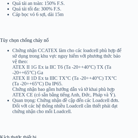
Quá tải an toàn: 150% F.S.
Quá tải tối đa: 300% F.S.
Cáp bọc vỏ 6 sợi, dài 15m
Tùy chọn chống cháy nổ
Chứng nhận CCATEX làm cho các loadcell phù hợp để
sử dụng trong khu vực nguy hiểm với phương thức bảo
vệ theo:
ATEX II 1G Ex ia IIC T6 (Ta -20÷+40°C) TX (Ta
-20÷+65°C) Ga
ATEX II 1D Ex ta IIIC TX°C (Ta -20÷+40°C) TX°C
(Ta -20÷+65°C) Da IP65.
Chứng nhận bao gồm hướng dẫn và tờ khai phù hợp
ATEX CE (có sẵn bằng tiếng Anh, Đức, Pháp và Ý).
Quan trọng: Chứng nhận đề cập đến các Loadcell đơn.
Đối với các hệ thống nhiều Loadcell cần thiết phải đạt
chứng nhận cho mỗi Loadcell.
Kích thước thiết bị