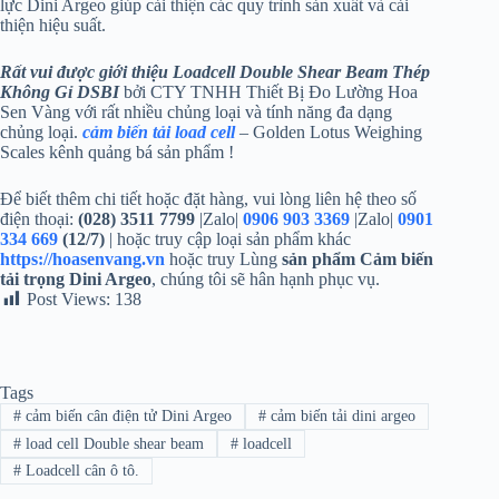
lực Dini Argeo giúp cải thiện các quy trình sản xuất và cải
thiện hiệu suất.
Rất vui được giới thiệu Loadcell Double Shear Beam Thép
Không Gỉ DSBI
bởi CTY TNHH Thiết Bị Đo Lường Hoa
Sen Vàng với rất nhiều chủng loại và tính năng đa dạng
chủng loại.
cảm biến tải load cell
– Golden Lotus Weighing
Scales kênh quảng bá sản phẩm !
Để biết thêm chi tiết hoặc đặt hàng, vui lòng liên hệ theo số
điện thoại:
(028) 3511 7799
|Zalo|
0906 903 3369
|Zalo|
0901
334 669
(12/7)
| hoặc truy cập loại sản phẩm khác
https://hoasenvang.vn
hoặc truy Lùng
sản phẩm
Cảm biến
tải trọng Dini Argeo
, chúng tôi sẽ hân hạnh phục vụ.
Post Views:
138
Tags
#
cảm biến cân điện tử Dini Argeo
#
cảm biến tải dini argeo
#
load cell Double shear beam
#
loadcell
#
Loadcell cân ô tô.