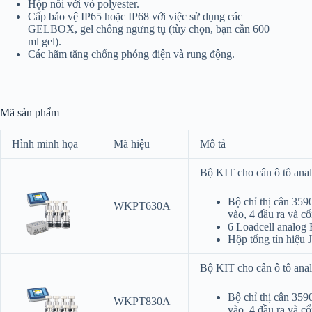
Hộp nối với vỏ polyester.
Cấp bảo vệ IP65 hoặc IP68 với việc sử dụng các
GELBOX, gel chống ngưng tụ (tùy chọn, bạn cần 600
ml gel).
Các hãm tăng chống phóng điện và rung động.
Mã sản phẩm
Hình minh họa
Mã hiệu
Mô tả
Bộ KIT cho cân ô tô anal
Bộ chỉ thị cân 35
WKPT630A
vào, 4 đầu ra và c
6 Loadcell analog
Hộp tổng tín hiệu
Bộ KIT cho cân ô tô anal
Bộ chỉ thị cân 35
WKPT830A
vào, 4 đầu ra và c