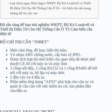
Lựa chọn ngay Dini Argeo WKPT: Bộ Kit Loadcell và Thiết
Bị Điện Tử Cho Hệ Thống Cân Ô Tô – bộ hiển thị cân trọng
lượng độ tin cậy cao
Đã sẵn sàng để bạn trải nghiệm WKPT: Bộ Kit Loadcell và
Thiết Bị Điện Tử Cho Hệ Thống Cân Ô Tô Cảm biến cân
điện tử
BỘ CHỈ THỊ CÂN “3590ET”
Màn cảm ứng, đồ họa, hiển thị màu.
Vỏ nhựa ABS chống nước, cấp bảo vệ IP65.
Được tích hợp bộ nhớ Alibi cho giao tiếp đã được phê
duyệt CE-M với máy in và máy tính
3 cổng nối tiếp, 2 cổng RS232 và 1 cổng RS485 để kết
nối với máy in, bộ lặp và máy tính.
2 đầu vào và 4 đầu ra.
Phần mềm ứng dụng “AF03” phù hợp cho cân xe và
quản lý cầu cân với việc kiểm tra các sản phẩm đầu
vào/đầu ra.
LOADCELL ANALOG “RCPT”