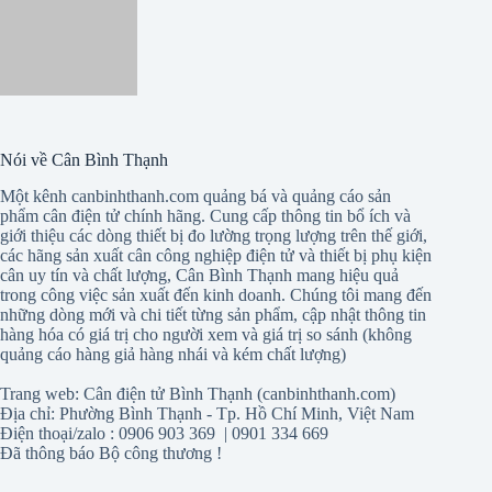
Nói về Cân Bình Thạnh
Một kênh canbinhthanh.com quảng bá và quảng cáo sản
phẩm cân điện tử chính hãng. Cung cấp thông tin bổ ích và
giới thiệu các dòng thiết bị đo lường trọng lượng trên thế giới,
các hãng sản xuất cân công nghiệp điện tử và thiết bị phụ kiện
cân uy tín và chất lượng, Cân Bình Thạnh mang hiệu quả
trong công việc sản xuất đến kinh doanh. Chúng tôi mang đến
những dòng mới và chi tiết từng sản phẩm, cập nhật thông tin
hàng hóa có giá trị cho người xem và giá trị so sánh (không
quảng cáo hàng giả hàng nhái và kém chất lượng)
Trang web: Cân điện tử Bình Thạnh (canbinhthanh.com)
Địa chỉ: Phường Bình Thạnh - Tp. Hồ Chí Minh, Việt Nam
Điện thoại/zalo : 0906 903 369 | 0901 334 669
Đã thông báo Bộ công thương !