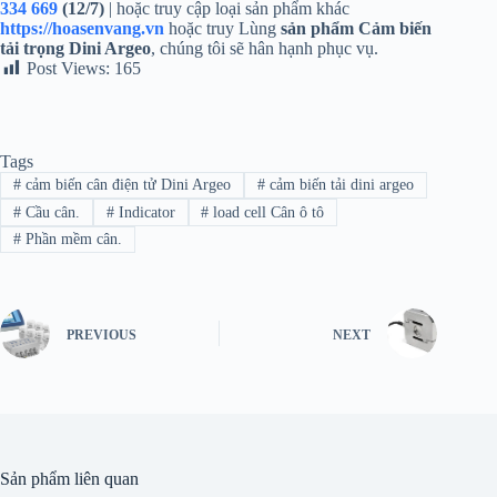
334 669
(12/7)
| hoặc truy cập loại sản phẩm khác
https://hoasenvang.vn
hoặc truy Lùng
sản phẩm
Cảm biến
tải trọng Dini Argeo
, chúng tôi sẽ hân hạnh phục vụ.
Post Views:
165
Tags
#
cảm biến cân điện tử Dini Argeo
#
cảm biến tải dini argeo
#
Cầu cân.
#
Indicator
#
load cell Cân ô tô
#
Phần mềm cân.
PREVIOUS
NEXT
Sản phẩm liên quan