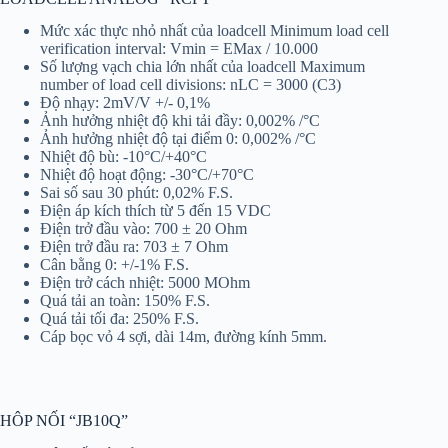
Mức xác thực nhỏ nhất của loadcell Minimum load cell
verification interval: Vmin = EMax / 10.000
Số lượng vạch chia lớn nhất của loadcell Maximum
number of load cell divisions: nLC = 3000 (C3)
Độ nhạy: 2mV/V +/- 0,1%
Ảnh hưởng nhiệt độ khi tải đầy: 0,002% /°C
Ảnh hưởng nhiệt độ tại điểm 0: 0,002% /°C
Nhiệt độ bù: -10°C/+40°C
Nhiệt độ hoạt động: -30°C/+70°C
Sai số sau 30 phút: 0,02% F.S.
Điện áp kích thích từ 5 đến 15 VDC
Điện trở đầu vào: 700 ± 20 Ohm
Điện trở đầu ra: 703 ± 7 Ohm
Cân bằng 0: +/-1% F.S.
Điện trở cách nhiệt: 5000 MOhm
Quá tải an toàn: 150% F.S.
Quá tải tối đa: 250% F.S.
Cáp bọc vỏ 4 sợi, dài 14m, đường kính 5mm.
HÔP NỐI “JB10Q”