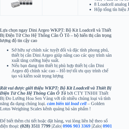
8 Loadcell analog
Hộp tổng tín hiệu
Lựa chọn ngay Dini Argeo WKPT: Bộ Kit Loadcell và Thiết
Bị Điện Tử Cho Hệ Thống Cân Ô Tô – bộ hiển thị cân trọng
lượng độ tin cậy cao
Sở hữu sự chính xác tuyệt đối và đặc tính phong phú,
thiết bị cân Dini Argeo giúp nâng cao các quy trình sản
xuất tăng cường hiệu suất.
Nếu bạn đang tìm thiết bị phù hợp thiết bị cân Dini
Argeo độ chính xác cao – Hỗ trợ tối ưu quy trình chế
tạo và kiểm soát trọng lượng
Rất vui được giới thiệu WKPT: Bộ Kit Loadcell và Thiết Bị
Điện Tử Cho Hệ Thống Cân Ô Tô
bởi CTY TNHH Thiết
Bị Đo Lường Hoa Sen Vàng với rất nhiều chủng loại và tính
năng đa dạng chủng loại.
cảm biến tải load cell
– Golden
Lotus Weighing Scales kênh quảng bá sản phẩm !
Để biết thêm chi tiết hoặc đặt hàng, vui lòng liên hệ theo số
điện thoại:
(028) 3511 7799
|Zalo|
0906 903 3369
|Zalo|
0901