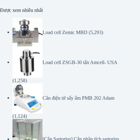
Được xem nhiều nhất
Load cell Zemic MBD
(5,293)
Load cell ZSGB-30 tấn Amcell- USA
(1,258)
Cân điện tử sấy ẩm PMB 202 Adam
(1,124)
[Cân Sartorius] Cân phân tích sartorius