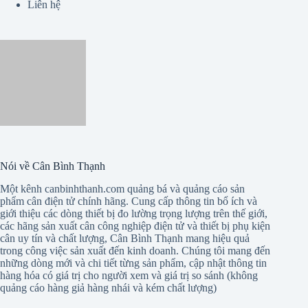
Chính sách bảo mật
Điều Khoản chung
Liên hệ
Nói về Cân Bình Thạnh
Một kênh canbinhthanh.com quảng bá và quảng cáo sản
phẩm cân điện tử chính hãng. Cung cấp thông tin bổ ích và
giới thiệu các dòng thiết bị đo lường trọng lượng trên thế giới,
các hãng sản xuất cân công nghiệp điện tử và thiết bị phụ kiện
cân uy tín và chất lượng, Cân Bình Thạnh mang hiệu quả
trong công việc sản xuất đến kinh doanh. Chúng tôi mang đến
những dòng mới và chi tiết từng sản phẩm, cập nhật thông tin
hàng hóa có giá trị cho người xem và giá trị so sánh (không
quảng cáo hàng giả hàng nhái và kém chất lượng)
Trang web: Cân điện tử Bình Thạnh (canbinhthanh.com)
Địa chỉ: Phường Bình Thạnh - Tp. Hồ Chí Minh, Việt Nam