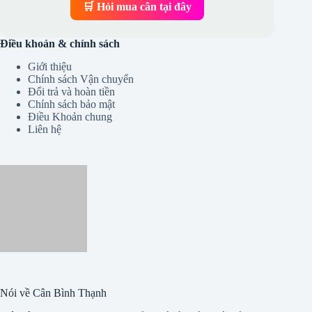
🛒 Hỏi mua cân tại đây
Điều khoản & chính sách
Giới thiệu
Chính sách Vận chuyển
Đổi trả và hoàn tiền
Chính sách bảo mật
Điều Khoản chung
Liên hệ
Nói về Cân Bình Thạnh
Một kênh canbinhthanh.com quảng bá và quảng cáo sản
phẩm cân điện tử chính hãng. Cung cấp thông tin bổ ích và