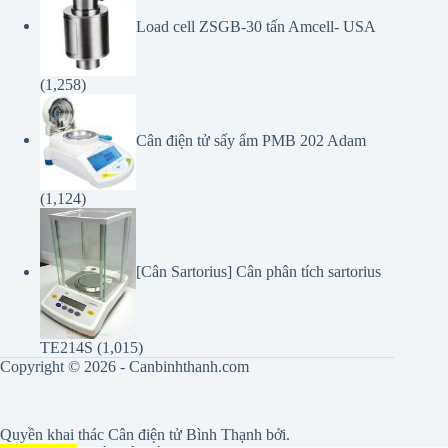
(1,258)
Cân điện tử sấy ẩm PMB 202 Adam
(1,124)
[Cân Sartorius] Cân phân tích sartorius
TE214S
(1,015)
Copyright © 2026 - Canbinhthanh.com
Quyền khai thác
Cân điện tử Bình Thạnh
bởi.
LotuSScale
tự hào vận hành Canbinhthanh.com
ghi nguồn khi sao chép.