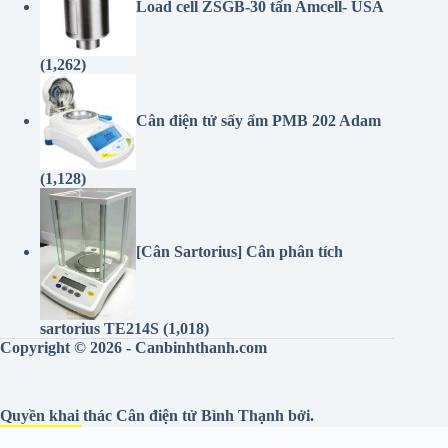
Load cell ZSGB-30 tấn Amcell- USA
(1,262)
Cân điện tử sấy ẩm PMB 202 Adam
(1,128)
[Cân Sartorius] Cân phân tích
sartorius TE214S
(1,018)
Copyright © 2026 - Canbinhthanh.com
Quyền khai thác
Cân điện tử Bình Thạnh
bởi.
LotuSScale
tự hào vận hành Canbinhthanh.com