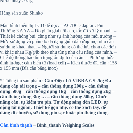
Bước nhảy : 0.1g
Hãng sản xuất: Shinko
Màn hình hiển thị LCD dể đọc. – AC/DC adaptor , Pin
Thường 3 AAA – Độ phân giải nội cao, tốc độ xử lý nhanh. –
Thiết kế chống bụi, cũng như sự ảnh hưởng của môi trường –
Mức sử dụng và phân độ đa dạng giúp đáp ứng mọi nhu cầu
sử dụng khác nhau. – Người sử dụng có thể lựa chọn các đơn
vị khác nhau Kg/g/lb theo nhu từng nhu cầu riêng của mình. –
Chế độ thông báo tình trạng ổn định của cân. – Phương thức
định lượng : cảm biến từ (load cell) – Kích thước đĩa cân : 155
x 155 mm (Đĩa cân bằng inox)
* Thông tin sản phẩm :
Cân Điện Tử VIBRA GS 2kg
Đa
dạng cấp tải trọng – cân thông dụng 200g – cân thông
dụng 500g – cân thông dụng 1kg – cân thông dụng 2kg –
cân thông dụng 3kg … – cân thông dụng 50kg, Chức
năng cân, tự kiểm tra pin, Tự động sáng đèn LED, tự
động tắt nguồn, Thiết kế gọn nhẹ, có thể xách tay, dễ
dàng di chuyển, sử dụng pin sạc hoặc pin thông dụng.
Cân bình thạnh
– Binh_thanh Weighing Scales