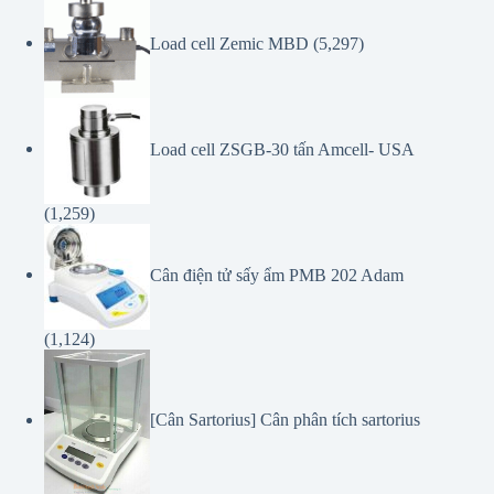
Load cell Zemic MBD
(5,297)
Load cell ZSGB-30 tấn Amcell- USA
(1,259)
Cân điện tử sấy ẩm PMB 202 Adam
(1,124)
[Cân Sartorius] Cân phân tích sartorius
TE214S
(1,015)
Copyright © 2026 - Canbinhthanh.com