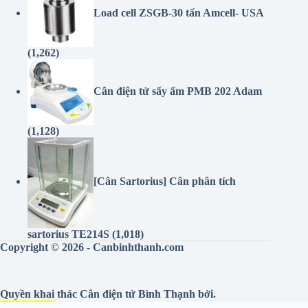
Load cell ZSGB-30 tấn Amcell- USA
(1,262)
Cân điện tử sấy ẩm PMB 202 Adam
(1,128)
[Cân Sartorius] Cân phân tích
sartorius TE214S
(1,018)
Copyright © 2026 - Canbinhthanh.com
Quyền khai thác
Cân điện tử Bình Thạnh
bởi.
LotuSScale
tự hào vận hành Canbinhthanh.com