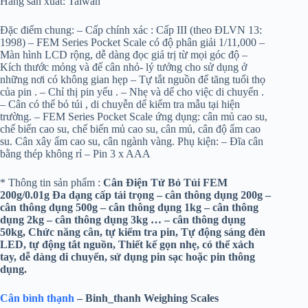
Hãng sản xuất: Taiwan
Đặc điểm chung: – Cấp chính xác : Cấp III (theo ĐLVN 13:
1998) – FEM Series Pocket Scale có độ phân giải 1/11,000 –
Màn hình LCD rộng, dễ dàng đọc giá trị từ mọi góc độ –
Kích thước mỏng và đế cân nhỏ- lý tưởng cho sử dụng ở
những nơi có không gian hẹp – Tự tắt nguồn để tăng tuổi thọ
của pin . – Chỉ thị pin yếu . – Nhẹ và dể cho việc di chuyển .
– Cân có thể bỏ túi , di chuyễn dể kiểm tra mẫu tại hiện
trường. – FEM Series Pocket Scale ứng dụng: cân mủ cao su,
chế biến cao su, chế biến mủ cao su, cân mủ, cân độ ẩm cao
su. Cân xây ẩm cao su, cân ngành vàng. Phụ kiện: – Đĩa cân
bằng thép không rỉ – Pin 3 x AAA
* Thông tin sản phẩm :
Cân Điện Tử Bỏ Túi FEM
200g/0.01g
Đa dạng cấp tải trọng – cân thông dụng 200g –
cân thông dụng 500g – cân thông dụng 1kg – cân thông
dụng 2kg – cân thông dụng 3kg … – cân thông dụng
50kg, Chức năng cân, tự kiểm tra pin, Tự động sáng đèn
LED, tự động tắt nguồn, Thiết kế gọn nhẹ, có thể xách
tay, dễ dàng di chuyển, sử dụng pin sạc hoặc pin thông
dụng.
Cân bình thạnh
– Binh_thanh Weighing Scales