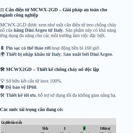
⚖️
Cân điện tử MCWX-2GD – Giải pháp an toàn cho
ngành công nghiệp
MCWX-2GD được xem như một cân điện tử treo chống cháy
nổ của
hãng Dini Argeo từ Italy
. Sản phẩm này có khả năng
ứng dụng đa năng cho các môi trường làm việc đặc biệt.
🔋
Pin sạc có thể tháo rời
hoạt động bền bỉ 160 giờ.
🌍
Thiết bị nhập khẩu từ Italy
,
Sản xuất bởi Dini Argeo
.
🛠️ MCWX2GD – Thiết kế chống cháy nổ độc lập
💡 Sở hữu kết cấu từ inox 100%.
🛡️
Độ bảo vệ IP68
.
🛠️
Thiết kế tối ưu
, hỗ trợ sử dụng tối đa không gian nâng hạ.
Các mức tải trọng cân đang có: