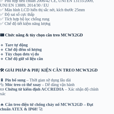
✅ Phù hợp tiêu chuẩn 2006/42 CE, UNI EN 13155/2009,
UNI EN 13889, 2014/30 / EU
✅ Màn hình LCD hiển thị sắc nét, kích thước 25mm
✅ Độ sai số cực thấp
✅ Tích hợp bộ lọc chống rung
✅ Chế độ tiết kiệm năng lượng
📟 Chức năng & tùy chọn cân treo MCWX2GD
🔹
Tare tự động
🔹
Chế độ đếm số lượng
🔹
Tùy chọn đơn vị đo
🔹
Chế độ giữ số liệu cân
🛠️ GIẢI PHÁP & PHỤ KIỆN CÂN TREO MCWX2GD
🔋
Pin bổ sung
– Thời gian sử dụng lâu dài
🔩
Móc treo có thể xoay
– Dễ dàng vận hành
📜
Chứng từ kiểm định ACCREDIA
– Xác nhận độ chính
xác
🔥
Cân treo điện tử chống cháy nổ MCWX2GD – Đạt
chuẩn ATEX & IP68!
🚀