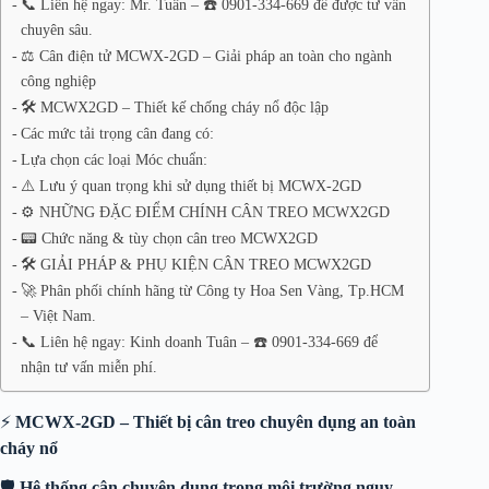
📞 Liên hệ ngay: Mr. Tuân – ☎️ 0901-334-669 để được tư vấn
chuyên sâu.
⚖️ Cân điện tử MCWX-2GD – Giải pháp an toàn cho ngành
công nghiệp
🛠️ MCWX2GD – Thiết kế chống cháy nổ độc lập
Các mức tải trọng cân đang có:
Lựa chọn các loại Móc chuẩn:
⚠️ Lưu ý quan trọng khi sử dụng thiết bị MCWX-2GD
⚙️ NHỮNG ĐẶC ĐIỂM CHÍNH CÂN TREO MCWX2GD
📟 Chức năng & tùy chọn cân treo MCWX2GD
🛠️ GIẢI PHÁP & PHỤ KIỆN CÂN TREO MCWX2GD
🚀 Phân phối chính hãng từ Công ty Hoa Sen Vàng, Tp.HCM
– Việt Nam.
📞 Liên hệ ngay: Kinh doanh Tuân – ☎️ 0901-334-669 để
nhận tư vấn miễn phí.
⚡
MCWX-2GD – Thiết bị cân treo chuyên dụng an toàn
cháy nổ
🛡️
Hệ thống cân chuyên dụng trong môi trường nguy