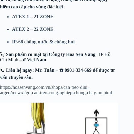
hiểm cao cấp cho vùng đặc biệt
ATEX 1 – 21 ZONE
ATEX 2 – 22 ZONE
IP-68 chống nước & chống bụi
🚀
Sản phẩm có mặt tại
Công ty Hoa Sen Vàng
, TP Hồ
Chí Minh –
ở Việt Nam
.
📞
Liên hệ ngay: Mr. Tuân – ☎️ 0901-334-669 để được tư
vấn chuyên sâu.
https://hoasenvang.com.vn/shops/can-treo-dini-
argeo/mcwx2gd-can-treo-cong-nghiep-chong-chay-no.html