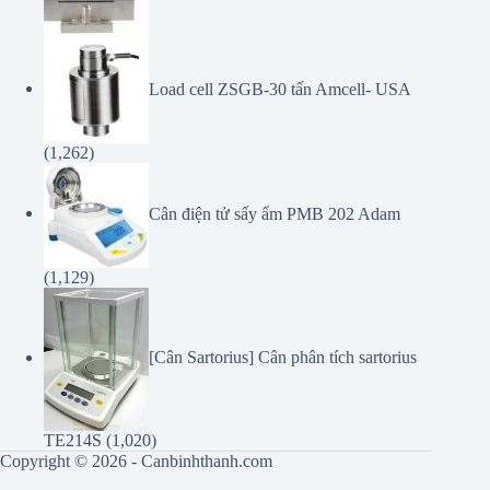
Load cell ZSGB-30 tấn Amcell- USA
(1,262)
Cân điện tử sấy ẩm PMB 202 Adam
(1,129)
[Cân Sartorius] Cân phân tích sartorius
TE214S
(1,020)
Copyright © 2026 - Canbinhthanh.com