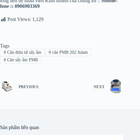
lòng liên hệ nhân viên Kinh doanh của chúng tôi ::
Mobile-
fone :: 0906903369
Post Views:
1,129
Tags
#
Cân điện tử sấy ẩm
#
cân PMB 202 Adam
#
Cân sấy ẩm PMB
PREVIOUS
NEXT
Sản phẩm liên quan