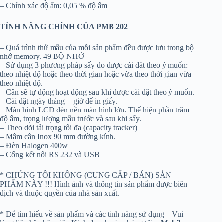
– Chính xác độ ẩm: 0,05 % độ ẩm
TÍNH NĂNG CHÍNH CỦA PMB 202
– Quá trình thử mẫu của mỗi sản phẩm đều được lưu trong bộ
nhớ memory. 49 BỘ NHỚ
– Sử dụng 3 phương pháp sấy đo được cài đăt theo ý muốn:
theo nhiệt độ hoặc theo thời gian hoặc vừa theo thời gian vừa
theo nhiệt độ.
– Cân sẽ tự động hoạt động sau khi được cài đặt theo ý muốn.
– Cài đặt ngày tháng + giờ để in giấy.
– Màn hình LCD đèn nền màn hình lớn. Thể hiện phần trăm
độ ẩm, trọng lượng mẫu trước và sau khi sấy.
– Theo dõi tải trọng tối đa (capacity tracker)
– Mâm cân Inox 90 mm đường kính.
– Đèn Halogen 400w
– Cổng kết nối RS 232 và USB
* CHÚNG TÔI KHÔNG (CUNG CẤP / BÁN) SẢN
PHẨM NÀY !!! Hình ảnh và thông tin sản phẩm được biên
dịch và thuộc quyền của nhà sản xuất.
* Để tìm hiểu về sản phẩm và các tính năng sử dụng – Vui