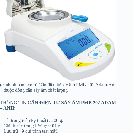
(canbinhthanh.com) Cân điện tử sấy ẩm PMB 202 Adam-Anh
– thuộc dòng cân sấy ẩm chất lượng
THÔNG TIN
CÂN ĐIỆN TỬ SẤY ẨM PMB 202 ADAM
– ANH:
– Tải trọng (cân kỹ thuật) : 200 g.
– Chính xác trọng lượng: 0.01 g.
– Lưu trữ 49 qui trình test mâũ