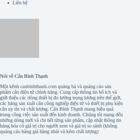
Liên hệ
Nói về Cân Bình Thạnh
Một kênh canbinhthanh.com quảng bá và quảng cáo sản
phẩm cân điện tử chính hãng. Cung cấp thông tin bổ ích và
giới thiệu các dòng thiết bị đo lường trọng lượng trên thế giới,
các hãng sản xuất cân công nghiệp điện tử và thiết bị phụ kiện
cân uy tín và chất lượng, Cân Bình Thạnh mang hiệu quả
trong công việc sản xuất đến kinh doanh. Chúng tôi mang đến
những dòng mới và chi tiết từng sản phẩm, cập nhật thông tin
hàng hóa có giá trị cho người xem và giá trị so sánh (không
quảng cáo hàng giả hàng nhái và kém chất lượng)