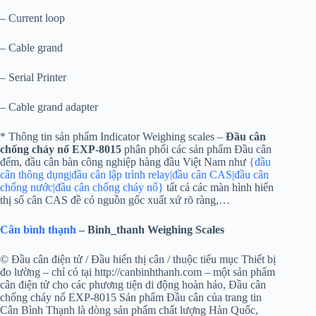
– Current loop
– Cable grand
– Serial Printer
– Cable grand adapter
* Thông tin sản phẩm Indicator Weighing scales –
Đầu cân
chống cháy nổ EXP-8015
phân phối các sản phẩm Đầu cân
đếm, đầu cân bàn công nghiệp hàng đầu Việt Nam như
{đầu
cân thông dụng|đầu cân lập trình relay|đầu cân CAS|đầu cân
chống nước|đầu cân chống cháy nổ}
tất cả các màn hình hiển
thị số cân CAS đề có nguồn gốc xuất xứ rõ ràng,…
Cân bình thạnh
– Binh_thanh Weighing Scales
© Đầu cân điện tử / Đầu hiển thị cân / thuộc tiểu mục Thiết bị
đo lường – chỉ có tại http://canbinhthanh.com – một sản phẩm
cân điện tử cho các phương tiện di động hoàn hảo, Đầu cân
chống cháy nổ EXP-8015 Sản phẩm Đầu cân của trang tin
Cân Bình Thạnh là dòng sản phẩm chất lượng Hàn Quốc,