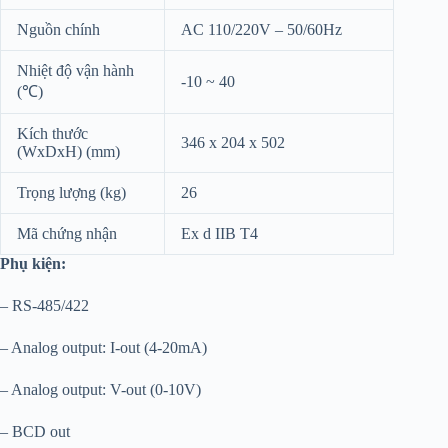
Nguồn chính
AC 110/220V – 50/60Hz
Nhiệt độ vận hành
-10 ~ 40
(℃)
Kích thước
346 x 204 x 502
(WxDxH) (mm)
Trọng lượng (kg)
26
Mã chứng nhận
Ex d IIB T4
Phụ kiện:
– RS-485/422
– Analog output: I-out (4-20mA)
– Analog output: V-out (0-10V)
– BCD out