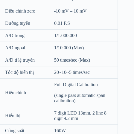
Điều chỉnh zero
-10 mV – 10 mV
Đường tuyến
0.01 F.S
A/D trong
1/1.000.000
A/D ngoài
1/10.000 (Max)
A/D tỉ lệ truyền
50 times/sec (Max)
Tốc độ hiển thị
20~10~5 times/sec
Full Digital Calibration
Hiệu chỉnh
(single pass automatic span
calibration)
7 digit LED 13mm, 2 line 8
Hiển thị
digit 9.2 mm
Công suất
160W