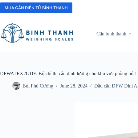
Skip
to
MUA CÂN ĐIỆN TỬ BÌNH THẠNH
content
Cân bình thạnh
DFWATEX2GDF: Bộ chỉ thị cân định lượng cho khu vực phòng nổ 1 
Bùi Phú Cường
June 28, 2024
Đầu cân DFW Dini A