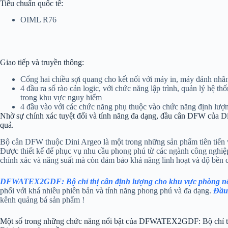
Tiêu chuẩn quốc tế:
OIML R76
Giao tiếp và truyền thông:
Cổng hai chiều sợi quang cho kết nối với máy in, máy đánh nhã
4 đầu ra số rào cản logic, với chức năng lập trình, quản lý hệ th
trong khu vực nguy hiểm
4 đầu vào với các chức năng phụ thuộc vào chức năng định lượ
Nhờ sự chính xác tuyệt đối và tính năng đa dạng, đầu cân DFW của Din
quả.
Bộ cân DFW thuộc Dini Argeo là một trong những sản phẩm tiên tiến và
Được thiết kế để phục vụ nhu cầu phong phú từ các ngành công nghiệp
chính xác và năng suất mà còn đảm bảo khả năng linh hoạt và độ bền 
DFWATEX2GDF: Bộ chỉ thị cân định lượng cho khu vực phòng nổ 
phối với khá nhiều phiên bản và tính năng phong phú và đa dạng.
Đầu 
kênh quảng bá sản phẩm !
Một số trong những chức năng nổi bật của DFWATEX2GDF: Bộ chỉ thị