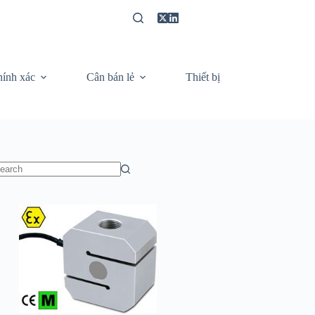
hính xác
Cân bán lẻ
Thiết bị
Video câ
o
sults