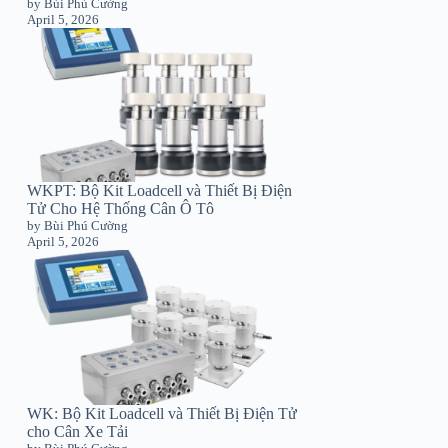
by Bùi Phú Cường
April 5, 2026
WKPT: Bộ Kit Loadcell và Thiết Bị Điện
Tử Cho Hệ Thống Cân Ô Tô
by Bùi Phú Cường
April 5, 2026
WK: Bộ Kit Loadcell và Thiết Bị Điện Tử
cho Cân Xe Tải