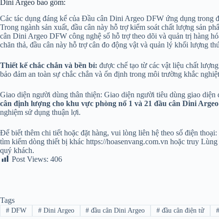
Dini Argeo bao gồm:
Các tác dụng đáng kể của Đầu cân Dini Argeo DFW ứng dụng trong đa
Trong ngành sản xuất, đầu cân này hỗ trợ kiểm soát chất lượng sản phẩm
cân Dini Argeo DFW công nghệ số hỗ trợ theo dõi và quản trị hàng hó
chăn thả, đầu cân này hỗ trợ cân đo động vật và quản lý khối lượng th
Thiết kế chắc chắn và bền bỉ:
được chế tạo từ các vật liệu chất lượn
bảo đảm an toàn sự chắc chắn và ổn định trong môi trường khắc nghiệt
Giao diện người dùng thân thiện: Giao diện người tiêu dùng giao diện 
cân định lượng cho khu vực phòng nổ 1 và 21 đầu cân Dini Argeo
nghiệm sử dụng thuận lợi.
Để biết thêm chi tiết hoặc đặt hàng, vui lòng liên hệ theo số điện thoại:
tìm kiếm dòng thiết bị khác https://hoasenvang.com.vn hoặc truy Lùn
quý khách.
Post Views:
406
Tags
#
DFW
#
Dini Argeo
#
đầu cân Dini Argeo
#
đầu cân điện tử