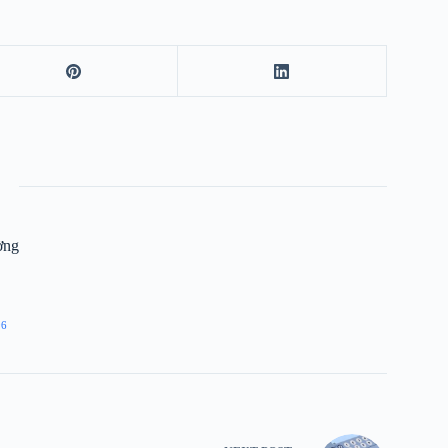
ờng
96