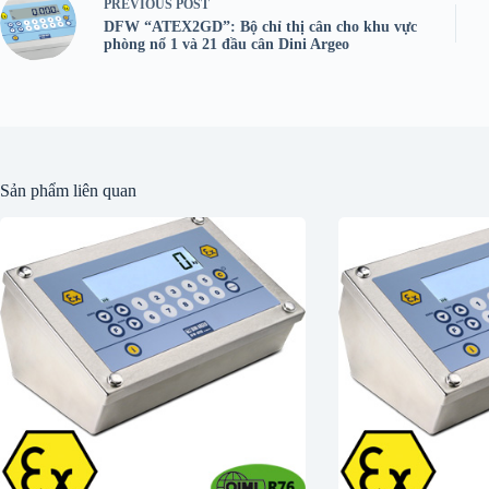
PREVIOUS
POST
DFW “ATEX2GD”: Bộ chỉ thị cân cho khu vực
phòng nổ 1 và 21 đầu cân Dini Argeo
Sản phẩm liên quan