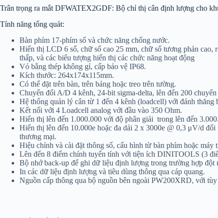
Trân trọng ra mắt DFWATEX2GDF: Bộ chỉ thị cân định lượng cho khu
Tính năng tổng quát:
Bàn phím 17-phím số và chức năng chống nước.
Hiển thị LCD 6 số, chữ số cao 25 mm, chữ số tương phản cao, r
thấp, và các biểu tượng hiển thị các chức năng hoạt động
Vỏ bằng thép không gỉ, cấp bảo vệ IP68.
Kích thước: 264x174x115mm.
Có thể đặt trên bàn, trên bảng hoặc treo trên tường.
Chuyển đổi A/D 4 kênh, 24-bit sigma-delta, lên đến 200 chuyển 
Hệ thống quản lý cân từ 1 đến 4 kênh (loadcell) với đánh thăng 
Kết nối với 4 Loadcell analog với đầu vào 350 Ohm.
Hiển thị lên đến 1.000.000 với độ phân giải trong lên đến 3.00
Hiển thị lên đến 10.000e hoặc đa dải 2 x 3000e @ 0,3 μV/d đ
thương mại.
Hiệu chỉnh và cài đặt thông số, cấu hình từ bàn phím hoặc máy tí
Lên đến 8 điểm chính tuyến tính với tiện ích DINITOOLS (3 điể
Bộ nhớ back-up để ghi dữ liệu định lượng trong trường hợp đột 
In các dữ liệu định lượng và tiêu dùng thông qua cáp quang.
Nguồn cấp thông qua bộ nguồn bên ngoài PW200XRD, với tù