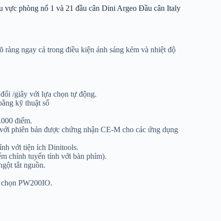
 vực phòng nổ 1 và 21 đầu cân Dini Argeo Đầu cân Italy
õ ràng ngay cả trong điều kiện ánh sáng kém và nhiệt độ
đổi /giây với lựa chọn tự động.
bằng kỹ thuật số
0.000 điểm.
ối với phiên bản được chứng nhận CE-M cho các ứng dụng
nh với tiện ích Dinitools.
m chỉnh tuyến tính với bàn phím).
ngột tắt nguồn.
y chọn PW200IO.