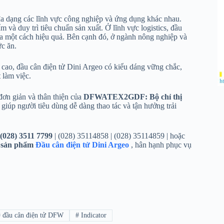
 dạng các lĩnh vực công nghiệp và ứng dụng khác nhau.
 và duy trì tiêu chuẩn sản xuất. Ở lĩnh vực logistics, đầu
a một cách hiệu quả. Bên cạnh đó, ở ngành nông nghiệp và
ức ăn.
g cao, đầu cân điện tử Dini Argeo có kiểu dáng vững chắc,
 làm việc.
đơn giản và thân thiện của
DFWATEX2GDF: Bộ chỉ thị
giúp người tiêu dùng dễ dàng thao tác và tận hưởng trải
(028) 3511 7799
| (028) 35114858 | (028) 35114859 | hoặc
g
sản phẩm
Đầu cân điện tử Dini Argeo
, hân hạnh phục vụ
#
đầu cân điện tử DFW
#
Indicator