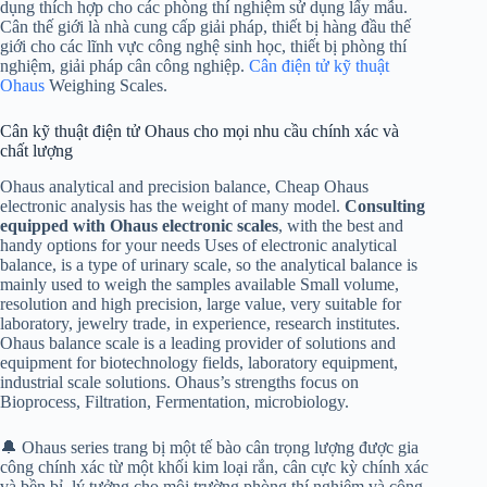
dụng thích hợp cho các phòng thí nghiệm sử dụng lấy mẫu.
Cân thế giới là nhà cung cấp giải pháp, thiết bị hàng đầu thế
giới cho các lĩnh vực công nghệ sinh học, thiết bị phòng thí
nghiệm, giải pháp cân công nghiệp.
Cân điện tử kỹ thuật
Ohaus
Weighing Scales.
Cân kỹ thuật điện tử Ohaus cho mọi nhu cầu chính xác và
chất lượng
Ohaus analytical and precision balance, Cheap Ohaus
electronic analysis has the weight of many model.
Consulting
equipped with Ohaus electronic scales
, with the best and
handy options for your needs Uses of electronic analytical
balance, is a type of urinary scale, so the analytical balance is
mainly used to weigh the samples available Small volume,
resolution and high precision, large value, very suitable for
laboratory, jewelry trade, in experience, research institutes.
Ohaus balance scale is a leading provider of solutions and
equipment for biotechnology fields, laboratory equipment,
industrial scale solutions. Ohaus’s strengths focus on
Bioprocess, Filtration, Fermentation, microbiology.
🔔 Ohaus series trang bị một tế bào cân trọng lượng được gia
công chính xác từ một khối kim loại rắn, cân cực kỳ chính xác
và bền bỉ, lý tưởng cho môi trường phòng thí nghiệm và công