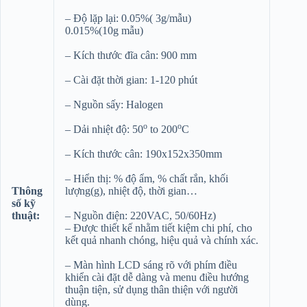
– Độ lặp lại: 0.05%( 3g/mẫu)
0.015%(10g mẫu)
– Kích thước đĩa cân: 900 mm
– Cài đặt thời gian: 1-120 phút
– Nguồn sấy: Halogen
o
o
– Dải nhiệt độ: 50
to 200
C
– Kích thước cân: 190x152x350mm
– Hiển thị: % độ ẩm, % chất rắn, khối
Thông
lượng(g), nhiệt độ, thời gian…
số kỹ
thuật:
– Nguồn điện: 220VAC, 50/60Hz)
– Được thiết kế nhằm tiết kiệm chi phí, cho
kết quả nhanh chóng, hiệu quả và chính xác.
– Màn hình LCD sáng rõ với phím điều
khiển cài đặt dễ dàng và menu điều hướng
thuận tiện, sử dụng thân thiện với người
dùng.