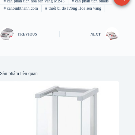
#
cân phân tích hoa sen vàng MB45
#
cân phân tích ohaus
#
canbinhthanh.com
#
thiết bị đo lường Hoa sen vàng
PREVIOUS
NEXT
Sản phẩm liên quan