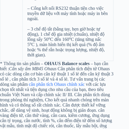
– Cổng kết nối RS232 thuận tiện cho việc
truyền dữ liệu với máy tính hoặc máy in bên
ngoài.
– 3 chế độ tắt (bằng tay, hẹn giờ hoặc tự
động), 1 chế độ gia nhiệt (chuẩn), nhiệt độ
o
o
lồng sấy 50
C đến 160
C (tăng từng nấc
o
5
C ), màn hình hiển thị kết quả (% độ ẩm
hoặc % thể rắn hoặc trọng lượng, nhiệt độ,
thời gian).
* Thông tin sản phẩm –
OHAUS Balance scales
– bạn cần
biết :
Cân sấy ẩm MB45 Ohaus
Cân phân tích điện tử Ohaus
có các dòng cân cơ bản cân kỹ thuật 1 số lẻ đến cân kỹ thuật 3
số lẻ , cân phân tích 3 số lẻ và 4 số lẻ. Tư vấn trang bị các
dòng sản phẩm
cân phân tích Ohaus chính xác
với các lựa
chọn tốt nhất và tiện dụng cho nhu cầu của bạn, theo tiêu
chuẩn Việt Nam và cấp chính xác II/ III. Cân phân tích dùng
trong phòng thí nghiệm, Cho kết quả nhanh chóng trên màn
hình và có thông số rất chính xác. Cân được thiết kế vững
chắc, dễ dàng vệ sinh, hoạt động không bị gián đoạn. cân
vàng điện tử, cân thử vàng, cân cara, kiêm cương, ứng dụng
cân tỷ trọng, cân nước, tính %, cân đếm điện tử đếm số lượng
vật mẫu, tính mật độ chiếc rót, cân thuốc, lấy mẫu bột, ứng