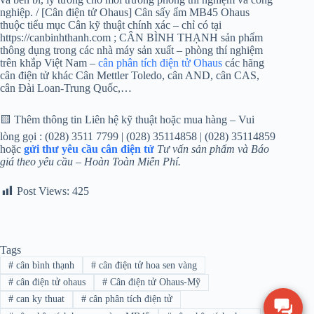
nghiệp. / [Cân điện tử Ohaus] Cân sấy ẩm MB45 Ohaus
thuộc tiểu mục Cân kỹ thuật chính xác – chỉ có tại
https://canbinhthanh.com ; CÂN BÌNH THẠNH sản phẩm
thông dụng trong các nhà máy sản xuất – phòng thí nghiệm
trên khắp Việt Nam –
cân phân tích điện tử Ohaus
các hãng
cân điện tử khác Cân Mettler Toledo, cân AND, cân CAS,
cân Đài Loan-Trung Quốc,…
🟨 Thêm thông tin Liên hệ kỹ thuật hoặc mua hàng – Vui
lòng gọi : (028) 3511 7799 | (028) 35114858 | (028) 35114859
hoặc
gửi thư yêu cầu cân điện tử
Tư vấn sản phẩm và Báo
giá theo yêu cầu – Hoàn Toàn Miễn Phí.
Post Views:
425
Tags
#
cân bình thạnh
#
cân điện tử hoa sen vàng
#
cân điện tử ohaus
#
Cân điện tử Ohaus-Mỹ
#
can ky thuat
#
cân phân tích điện tử