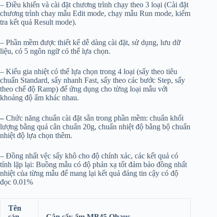
– Điều khiển và cài đặt chương trình chạy theo 3 loại (Cài đặt
chương trình chay mẫu Edit mode, chạy mẫu Run mode, kiểm
tra kết quả Result mode).
– Phần mềm được thiết kế dễ dàng cài đặt, sử dụng, lưu dữ
liệu, có 5 ngôn ngữ có thể lựa chọn.
– Kiểu gia nhiệt có thể lựa chọn trong 4 loại (sấy theo tiêu
chuẩn Standard, sấy nhanh Fast, sấy theo các bước Step, sấy
theo chế độ Ramp) để ứng dụng cho từng loại mẫu với
khoảng độ ẩm khác nhau.
–
Chức năng chuẩn cài đặt sẵn trong phần mềm: chuẩn khối
lượng bằng quả cân chuẩn 20g, chuẩn nhiệt độ bằng bộ chuẩn
nhiệt độ lựa chọn thêm.
– Đồng nhất vệc sấy khô cho độ chính xác, các kết quả có
tính lặp lại: Buồng mẫu có độ phản xạ tốt đảm bảo đồng nhất
nhiệt của từng mẫu để mang lại kết quả đáng tin cậy có độ
đọc 0.01%
Tên
sản
Cân sấy ẩm MB45 Ohaus