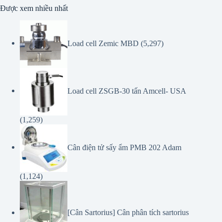
Load cell Zemic MBD
(5,297)
Load cell ZSGB-30 tấn Amcell- USA
(1,259)
Cân điện tử sấy ẩm PMB 202 Adam
(1,124)
[Cân Sartorius] Cân phân tích sartorius