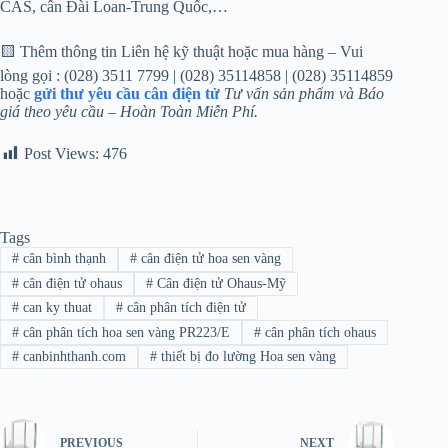
CAS, cân Đài Loan-Trung Quốc,…
🟨 Thêm thông tin Liên hệ kỹ thuật hoặc mua hàng – Vui
lòng gọi : (028) 3511 7799 | (028) 35114858 | (028) 35114859
hoặc
gửi thư yêu cầu cân điện tử
Tư vấn sản phẩm và Báo
giá theo yêu cầu – Hoàn Toàn Miễn Phí.
Post Views:
476
Tags
#
cân bình thạnh
#
cân điện tử hoa sen vàng
#
cân điện tử ohaus
#
Cân điện tử Ohaus-Mỹ
#
can ky thuat
#
cân phân tích điện tử
#
cân phân tích hoa sen vàng PR223/E
#
cân phân tích ohaus
#
canbinhthanh.com
#
thiết bị đo lường Hoa sen vàng
PREVIOUS
NEXT