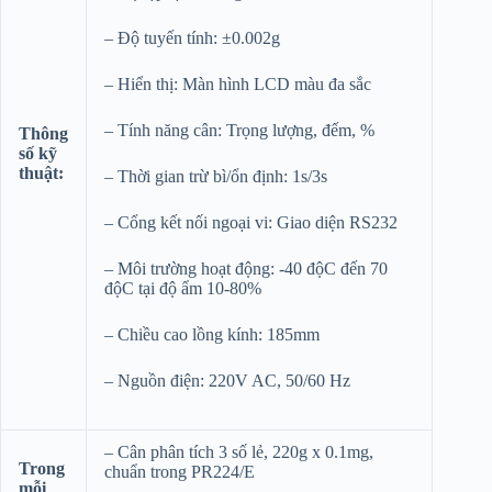
– Độ tuyến tính: ±0.002g
– Hiển thị: Màn hình LCD màu đa sắc
– Tính năng cân: Trọng lượng, đếm, %
Thông
số kỹ
thuật:
– Thời gian trừ bì/ổn định: 1s/3s
– Cổng kết nối ngoại vi: Giao diện RS232
– Môi trường hoạt động: -40 độC đến 70
độC tại độ ẩm 10-80%
– Chiều cao lồng kính: 185mm
– Nguồn điện: 220V AC, 50/60 Hz
– Cân phân tích 3 số lẻ, 220g x 0.1mg,
Trong
chuẩn trong PR224/E
mỗi