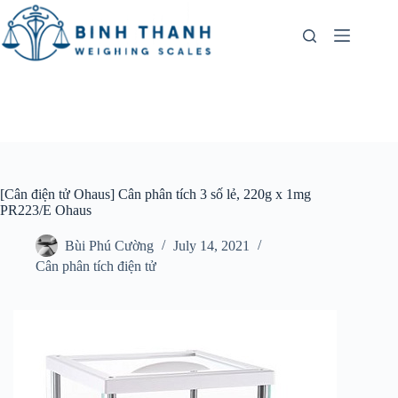
Skip
to
content
[Cân điện tử Ohaus] Cân phân tích 3 số lẻ, 220g x 1mg
PR223/E Ohaus
Bùi Phú Cường
July 14, 2021
Cân phân tích điện tử