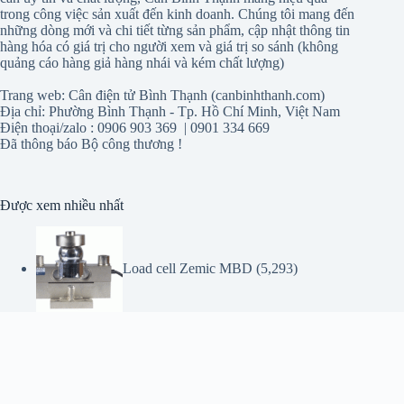
Trang web: Cân điện tử Bình Thạnh (canbinhthanh.com)
Địa chỉ: Phường Bình Thạnh - Tp. Hồ Chí Minh, Việt Nam
Điện thoại/zalo : 0906 903 369 | 0901 334 669
Đã thông báo Bộ công thương !
Được xem nhiều nhất
Load cell Zemic MBD
(5,293)
Load cell ZSGB-30 tấn Amcell- USA
(1,258)
Cân điện tử sấy ẩm PMB 202 Adam