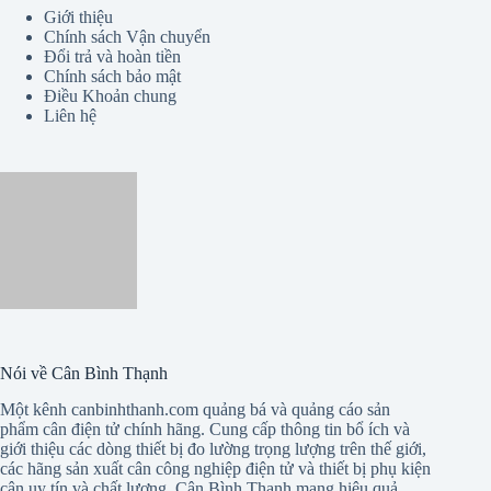
Giới thiệu
Chính sách Vận chuyển
Đổi trả và hoàn tiền
Chính sách bảo mật
Điều Khoản chung
Liên hệ
Nói về Cân Bình Thạnh
Một kênh canbinhthanh.com quảng bá và quảng cáo sản
phẩm cân điện tử chính hãng. Cung cấp thông tin bổ ích và
giới thiệu các dòng thiết bị đo lường trọng lượng trên thế giới,
các hãng sản xuất cân công nghiệp điện tử và thiết bị phụ kiện
cân uy tín và chất lượng, Cân Bình Thạnh mang hiệu quả
trong công việc sản xuất đến kinh doanh. Chúng tôi mang đến
những dòng mới và chi tiết từng sản phẩm, cập nhật thông tin
hàng hóa có giá trị cho người xem và giá trị so sánh (không
quảng cáo hàng giả hàng nhái và kém chất lượng)