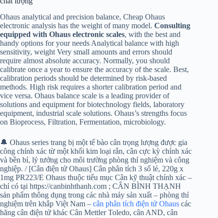
chất lượng
Ohaus analytical and precision balance, Cheap Ohaus
electronic analysis has the weight of many model.
Consulting
equipped with Ohaus electronic scales
, with the best and
handy options for your needs Analytical balance with high
sensitivity, weight Very small amounts and errors should
require almost absolute accuracy. Normally, you should
calibrate once a year to ensure the accuracy of the scale. Best,
calibration periods should be determined by risk-based
methods. High risk requires a shorter calibration period and
vice versa. Ohaus balance scale is a leading provider of
solutions and equipment for biotechnology fields, laboratory
equipment, industrial scale solutions. Ohaus’s strengths focus
on Bioprocess, Filtration, Fermentation, microbiology.
🔔 Ohaus series trang bị một tế bào cân trọng lượng được gia
công chính xác từ một khối kim loại rắn, cân cực kỳ chính xác
và bền bỉ, lý tưởng cho môi trường phòng thí nghiệm và công
nghiệp. / [Cân điện tử Ohaus] Cân phân tích 3 số lẻ, 220g x
1mg PR223/E Ohaus thuộc tiểu mục Cân kỹ thuật chính xác –
chỉ có tại https://canbinhthanh.com ; CÂN BÌNH THẠNH
sản phẩm thông dụng trong các nhà máy sản xuất – phòng thí
nghiệm trên khắp Việt Nam –
cân phân tích điện tử Ohaus
các
hãng cân điện tử khác Cân Mettler Toledo, cân AND, cân