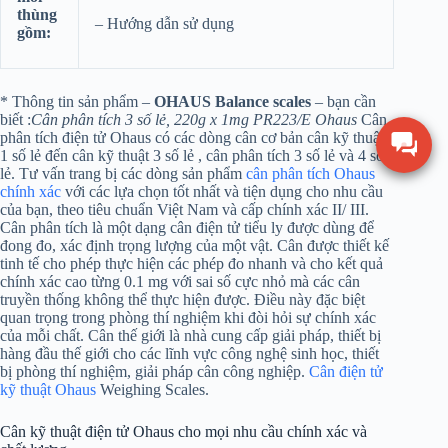
thùng
– Hướng dẫn sử dụng
gồm:
* Thông tin sản phẩm –
OHAUS Balance scales
– bạn cần
biết :
Cân phân tích 3 số lẻ, 220g x 1mg PR223/E Ohaus
Cân
phân tích điện tử Ohaus có các dòng cân cơ bản cân kỹ thuật
1 số lẻ đến cân kỹ thuật 3 số lẻ , cân phân tích 3 số lẻ và 4 số
lẻ. Tư vấn trang bị các dòng sản phẩm
cân phân tích Ohaus
chính xác
với các lựa chọn tốt nhất và tiện dụng cho nhu cầu
của bạn, theo tiêu chuẩn Việt Nam và cấp chính xác II/ III.
Cân phân tích là một dạng cân điện tử tiểu ly được dùng để
đong đo, xác định trọng lượng của một vật. Cân được thiết kế
tinh tế cho phép thực hiện các phép đo nhanh và cho kết quả
chính xác cao từng 0.1 mg với sai số cực nhỏ mà các cân
truyền thống không thể thực hiện được. Điều này đặc biệt
quan trọng trong phòng thí nghiệm khi đòi hỏi sự chính xác
của mỗi chất. Cân thế giới là nhà cung cấp giải pháp, thiết bị
hàng đầu thế giới cho các lĩnh vực công nghệ sinh học, thiết
bị phòng thí nghiệm, giải pháp cân công nghiệp.
Cân điện tử
kỹ thuật Ohaus
Weighing Scales.
Cân kỹ thuật điện tử Ohaus cho mọi nhu cầu chính xác và