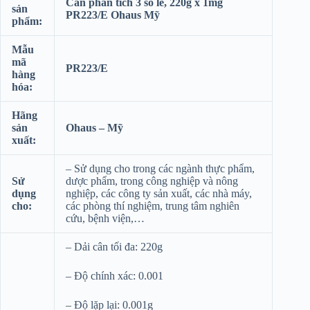
Cân phân tích 3 số lẻ, 220g x 1mg
sản
PR223/E Ohaus Mỹ
phẩm:
Mẫu
mã
PR223/E
hàng
hóa:
Hãng
sản
Ohaus – Mỹ
xuất:
– Sử dụng cho trong các ngành thực phẩm,
Sử
dược phẩm, trong công nghiệp và nông
dụng
nghiệp, các công ty sản xuất, các nhà máy,
cho:
các phòng thí nghiệm, trung tâm nghiên
cứu, bệnh viện,…
– Dải cân tối đa: 220g
– Độ chính xác: 0.001
– Độ lặp lại: 0.001g