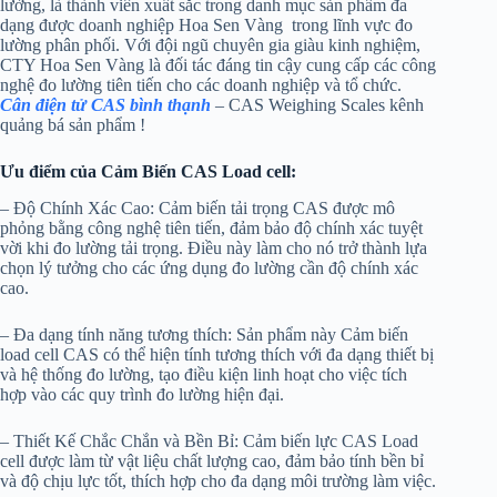
lường, là thành viên xuất sắc trong danh mục sản phẩm đa
dạng được doanh nghiệp Hoa Sen Vàng trong lĩnh vực đo
lường phân phối. Với đội ngũ chuyên gia giàu kinh nghiệm,
CTY Hoa Sen Vàng là đối tác đáng tin cậy cung cấp các công
nghệ đo lường tiên tiến cho các doanh nghiệp và tổ chức.
Cân điện tử CAS bình thạnh
– CAS Weighing Scales kênh
quảng bá sản phẩm !
Ưu điểm của Cảm Biến CAS Load cell:
– Độ Chính Xác Cao: Cảm biến tải trọng CAS được mô
phỏng bằng công nghệ tiên tiến, đảm bảo độ chính xác tuyệt
vời khi đo lường tải trọng. Điều này làm cho nó trở thành lựa
chọn lý tưởng cho các ứng dụng đo lường cần độ chính xác
cao.
– Đa dạng tính năng tương thích: Sản phẩm này Cảm biến
load cell CAS có thể hiện tính tương thích với đa dạng thiết bị
và hệ thống đo lường, tạo điều kiện linh hoạt cho việc tích
hợp vào các quy trình đo lường hiện đại.
– Thiết Kế Chắc Chắn và Bền Bỉ: Cảm biến lực CAS Load
cell được làm từ vật liệu chất lượng cao, đảm bảo tính bền bỉ
và độ chịu lực tốt, thích hợp cho đa dạng môi trường làm việc.