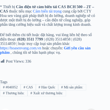
* Thiết bị
Cân điện tử cảm biến tải CAS BCH 500 – 2T –
CAS
thuộc tiểu mục
Cảm biến tải trọng
cung cấp bởi CTY
Hoa sen vàng giải pháp thiết bị đo lường, doanh nghiệp sẽ có
được một thiết bị đo lường – cân điện tử công nghiệp, góp
phần tăng cường hiệu suất và chất lượng trong kinh doanh.
Để biết thêm chi tiết hoặc đặt hàng, vui lòng liên hệ theo số
điện thoại:
(028) 3511 7799
| (028) 35114858 | (028)
35114859 | hoặc truy cập loại sản phẩm khác
https://hoasenvang.com.vn
hoặc chuyển:
Gửi yêu cầu sản
phẩm
, chúng tôi sẽ hân hạnh phục vụ.
Post Views:
336
Tags
#
#046952
#
CAS
#
Hàn Quốc
#
Mã sản phẩm:
#
Thương hiệu:
#
Xuất xứ thương hiệu: