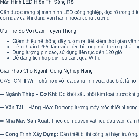
Màn Hình LED Hiển Thị Sáng Rõ
Cân được trang bị màn hình LED công nghiệp, đọc rõ trong điều
dõi ngay cả khi đang vận hành ngoài công trường.
Ưu Thế So Với Cân Truyền Thống
Giảm thiểu hệ thống dây rườm rà, tiết kiệm thời gian vận 
Tiêu chuẩn IP65, làm việc bền bỉ trong môi trường khắc n
Dung lượng pin cao, sử dụng liên tục đến 120 giờ.
Dễ dàng tích hợp dữ liệu cân, qua WiFi.
Giải Pháp Cho Ngành Công Nghiệp Nặng
CASTON III WiFi phù hợp với đa dạng lĩnh vực, đặc biệt là nơi
➡
Ngành Thép – Cơ Khí:
Đo khối sắt, phôi kim loại trước khi
➡
Vận Tải – Hàng Hóa:
Đo trọng lượng máy móc thiết bị trong
➡
Nhà Máy Sản Xuất:
Theo dõi nguyên vật liệu đầu vào, đảm b
➡
Công Trình Xây Dựng:
Cân thiết bị thi công tại hiện trường.