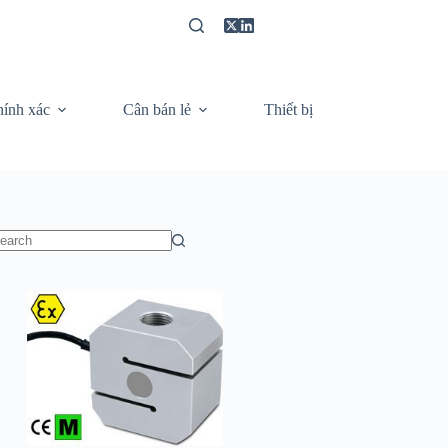
hính xác
Cân bán lẻ
Thiết bị
Video câ
o
sults