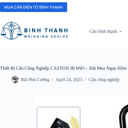
Skip
to
MUA CÂN ĐIỆN TỬ BÌNH THẠNH
content
Cân bình thạnh
Thiết Bị Cân Công Nghiệp CASTON III WiFi – Đặt Mua Ngay Hôm
Bùi Phú Cường
April 24, 2025
Cân công nghiệp