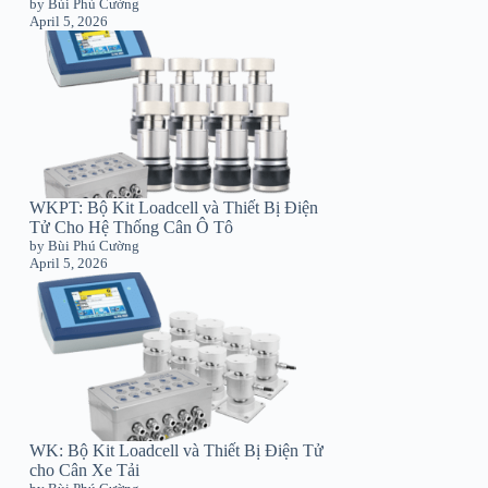
by Bùi Phú Cường
April 5, 2026
WKPT: Bộ Kit Loadcell và Thiết Bị Điện
Tử Cho Hệ Thống Cân Ô Tô
by Bùi Phú Cường
April 5, 2026
WK: Bộ Kit Loadcell và Thiết Bị Điện Tử
cho Cân Xe Tải