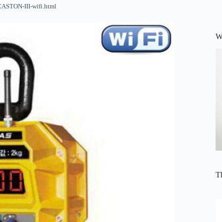
CASTON-III-wifi.html
W
Th