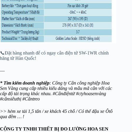
📞Đặt hàng nhanh để có ngay cân điện tử SW-1WR chính
hãng từ Hàn Quốc!
—
* Tìm kiếm doanh nghiệp
: Công ty Cân công nghiệp Hoa
Sen Vàng cung cấp nhiều kiểu dáng và mẫu mã cân với các
cấp độ tải trọng khác nhau. #Cânđiệntử #ctyhoasenvàng
#cânsiêuthị #Cântreo
>> hẻm xe tải 1,5 tấn / xe khách 45 chỗ / Có thể đậu xe Ôtô
qua đêm … !
CÔNG TY TNHH THIẾT BỊ ĐO LƯỜNG HOA SEN