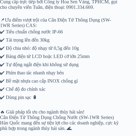
Cung cấp trực tiếp bởi Công ty Hoa Sen Vàng, TPHCM, gọi
cho chuyên viên Tuân, điện thoại: 0901.334.669.
📌Ưu điểm vượt trội của Cân Điện Tử Thông Dụng (SW-
1WR Series) CAS:
✔️ Tiêu chuẩn chống nước IP-66
✔️ Tải trọng lên đến 30kg
✔️ Độ chia nhỏ: độ nhạy từ 0,5g đến 10g
✔️ Bảng điện tử LCD hoặc LED cỡ lớn 25mm
✔️ Tự động ngắt điện khi không sử dụng
✔️ Phím thao tác nhanh nhạy bén
✔️ Bề mặt nhựa cao cấp INOX chống gỉ
✔️ Chế độ đo chính xác
✔️ Dùng pin sạc 🔋
🔥 Giải pháp tối ưu cho ngành thủy hải sản!
Cân Điện Tử Thông Dụng Chống Nước (SW-1WR Series)
Hàn Quốc mang đến sự tiện lợi cho các doanh nghiệp, cực kỳ
phù hợp trong ngành thủy hải sản. 🌊