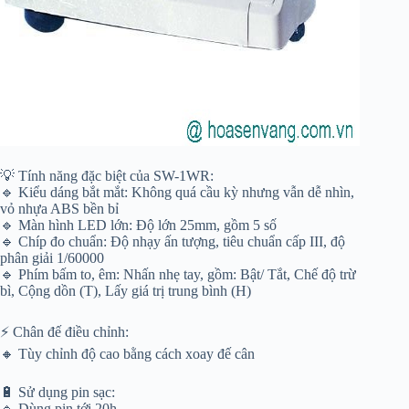
💡 Tính năng đặc biệt của SW-1WR:
🔹 Kiểu dáng bắt mắt: Không quá cầu kỳ nhưng vẫn dễ nhìn,
vỏ nhựa ABS bền bỉ
🔹 Màn hình LED lớn: Độ lớn 25mm, gồm 5 số
🔹 Chíp đo chuẩn: Độ nhạy ấn tượng, tiêu chuẩn cấp III, độ
phân giải 1/60000
🔹 Phím bấm to, êm: Nhấn nhẹ tay, gồm: Bật/ Tắt, Chế độ trừ
bì, Cộng dồn (T), Lấy giá trị trung bình (H)
⚡ Chân đế điều chỉnh:
🔸 Tùy chỉnh độ cao bằng cách xoay đế cân
🔋 Sử dụng pin sạc:
🔹 Dùng pin tới 20h