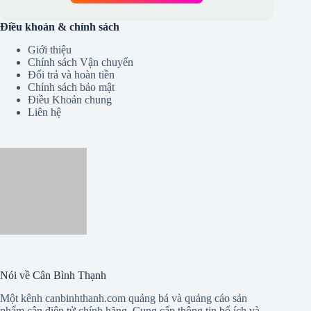
🛒 Hỏi mua cân tại đây
Điều khoản & chính sách
Giới thiệu
Chính sách Vận chuyển
Đổi trả và hoàn tiền
Chính sách bảo mật
Điều Khoản chung
Liên hệ
Nói về Cân Bình Thạnh
Một kênh canbinhthanh.com quảng bá và quảng cáo sản
phẩm cân điện tử chính hãng. Cung cấp thông tin bổ ích và
giới thiệu các dòng thiết bị đo lường trọng lượng trên thế giới,
các hãng sản xuất cân công nghiệp điện tử và thiết bị phụ kiện