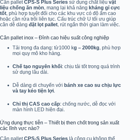
Cân pallet
CPS-S Plus Series
sử dụng chất liệu
vật
liệu chống ăn mòn
, mang lại khả năng
kháng gỉ cực
tốt
, phù hợp tuyệt đối cho các khu vực có độ ẩm cao
hoặc cần rửa trôi liên tục. Cấu trúc chữ U tối ưu giúp
cân dễ dàng
đặt lọt pallet
, rút ngắn thời gian làm việc.
Cân pallet inox – Đỉnh cao hiệu suất công nghiệp
Tải trọng đa dạng: từ1000 k
g – 2000kg
, phù hợp
mọi quy mô kho hàng.
Chế tạo nguyên khối
: chịu tải tốt trong quá trình
sử dụng lâu dài.
Dễ dàng di chuyển với
bánh xe cao su chịu lực
và tay kéo tiện lợi
.
Chỉ thị CAS cao cấp
: chống nước, dễ đọc với
màn hình LED hiện đại.
Ứng dụng thực tiễn – Thiết bị then chốt trong sản xuất
các lĩnh vực nào?
Cân pallet
CPS-S Plus Series
là công cụ không thể