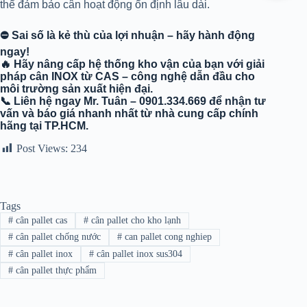
thể đảm bảo cân hoạt động ổn định lâu dài.
⛔ Sai số là kẻ thù của lợi nhuận – hãy hành động
ngay!
🔥 Hãy nâng cấp hệ thống kho vận của bạn với giải
pháp cân INOX từ CAS – công nghệ dẫn đầu cho
môi trường sản xuất hiện đại.
📞 Liên hệ ngay Mr. Tuân – 0901.334.669 để nhận tư
vấn và báo giá nhanh nhất từ nhà cung cấp chính
hãng tại TP.HCM.
Post Views:
234
Tags
#
cân pallet cas
#
cân pallet cho kho lạnh
#
cân pallet chống nước
#
can pallet cong nghiep
#
cân pallet inox
#
cân pallet inox sus304
#
cân pallet thực phẩm