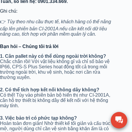
Tuân, số liên hệ: 0901.334.669.
Ghi chú:
👉
Tùy theo nhu cầu thực tế, khách hàng có thể nâng
cấp lên phiên bản CI-2001A nếu cần kết nối dữ liệu
nâng cao, tích hợp với phần mềm quản lý cân.
Bạn hỏi – Chúng tôi trả lời
1. Cân pallet này có thể dùng ngoài trời không?
Chắc chắn rồi! Với vật liệu không gỉ và chỉ số bảo vệ
IP66, CPS-S Plus Series hoạt động tốt cả trong môi
trường ngoài trời, khu vệ sinh, hoặc nơi cần rửa
thường xuyên.
2. Có thể tích hợp kết nối không dây không?
Có thể! Tùy vào phiên bản bộ hiển thị như CI-2001A,
cân hỗ trợ thiết bị không dây để kết nối với hệ thống
máy tính.
3. Việc bảo trì có phức tạp không?
Hoàn toàn đơn giản! Nhờ thiết kế tối giản và cấu trúc
mở, người dùng chỉ cần vệ sinh bằng khăn ẩm là có