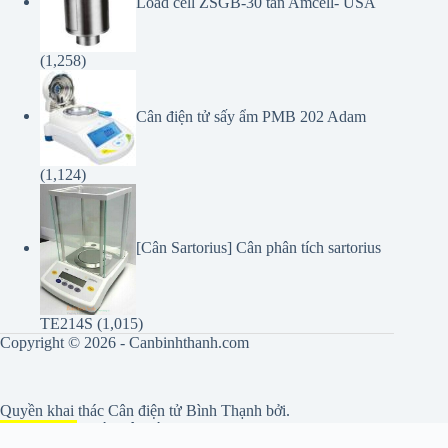
(1,258)
Cân điện tử sấy ẩm PMB 202 Adam
(1,124)
[Cân Sartorius] Cân phân tích sartorius
TE214S
(1,015)
Copyright © 2026 - Canbinhthanh.com
Quyền khai thác
Cân điện tử Bình Thạnh
bởi.
LotuSScale
tự hào vận hành Canbinhthanh.com
ghi nguồn khi sao chép.