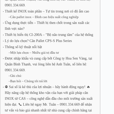
0901.334.669.
Thiết kế INOX toàn phần – Tự tin trong nơi có độ ẩm cao
Cân pallet inox – Đỉnh cao hiệu suất công nghiệp
Ứng dụng thực tiễn – Thiết bị then chốt trong sản xuất các
lĩnh vực nào?
Thiết bị hiển thị CI-200A – “Bộ não trung tâm” của hệ thống
Lý do lựa chọn? Cân Pallet CPS-S Plus Series
Thông số kỹ thuật nổi bật
Một lựa chọn – Nhiều giá trị đầu tư
Được nhập khẩu và cung cấp bởi Công ty Hoa Sen Vàng, tại
Quận Bình Thạnh, vui lòng liên hệ Anh Tuân, số liên hệ:
0901.334.669.
Ghi chú:
Bạn hỏi – Chúng tôi trả lời
⛔ Sai số là kẻ thù của lợi nhuận – hãy hành động ngay! 🔥
Hãy nâng cấp hệ thống kho vận của bạn với giải pháp cân
INOX từ CAS – công nghệ dẫn đầu cho môi trường sản xuất
hiện đại. 📞 Liên hệ ngay Mr. Tuân – 0901.334.669 để nhận
tư vấn và báo giá nhanh nhất từ nhà cung cấp chính hãng tại