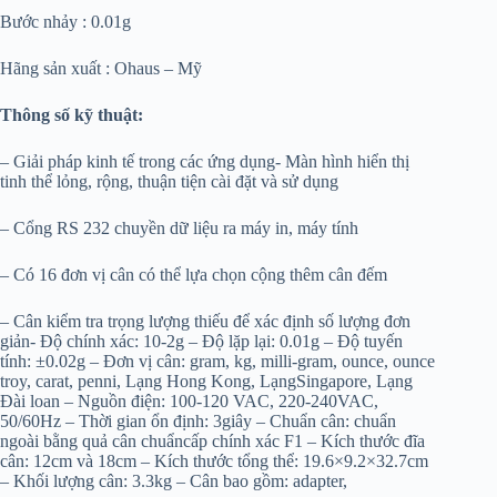
Bước nhảy : 0.01g
Hãng sản xuất : Ohaus – Mỹ
Thông số kỹ thuật:
– Giải pháp kinh tế trong các ứng dụng- Màn hình hiển thị
tinh thể lỏng, rộng, thuận tiện cài đặt và sử dụng
– Cổng RS 232 chuyền dữ liệu ra máy in, máy tính
– Có 16 đơn vị cân có thể lựa chọn cộng thêm cân đếm
– Cân kiểm tra trọng lượng thiếu để xác định số lượng đơn
giản- Độ chính xác: 10-2g – Độ lặp lại: 0.01g – Độ tuyến
tính: ±0.02g – Đơn vị cân: gram, kg, milli-gram, ounce, ounce
troy, carat, penni, Lạng Hong Kong, LạngSingapore, Lạng
Đài loan – Nguồn điện: 100-120 VAC, 220-240VAC,
50/60Hz – Thời gian ổn định: 3giây – Chuẩn cân: chuẩn
ngoài bằng
quả cân chuẩn
cấp chính xác F1 – Kích thước đĩa
cân: 12cm và 18cm – Kích thước tổng thể: 19.6×9.2×32.7cm
– Khối lượng cân: 3.3kg – Cân bao gồm: adapter,