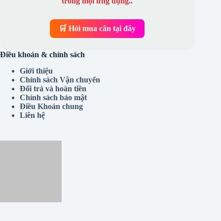
doanh. Trang bị
cân điện tử Bình Thạnh
chất
lượng cao để đảm bảo hiệu suất và độ tin cậy
trong mọi ứng dụng..
🛒 Hỏi mua cân tại đây
Điều khoản & chính sách
Giới thiệu
Chính sách Vận chuyển
Đổi trả và hoàn tiền
Chính sách bảo mật
Điều Khoản chung
Liên hệ
Nói về Cân Bình Thạnh