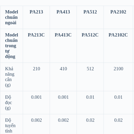
Model
PA213
PA413
PA512
PA2102
chuẩn
ngoài
Model
PA213C
PA413C
PA512C
PA2102C
chuẩn
trong
tự
động
Khả
210
410
512
2100
năng
cân
(g)
Độ
0.001
0.001
0.01
0.01
đọc
(g)
Độ
0.002
0.002
0.02
0.02
tuyến
tính