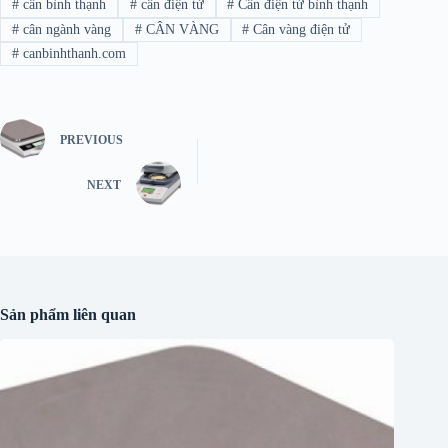
#
cân bình thạnh
#
cân điện tử
#
Cân điện tử bình thạnh
#
cân ngành vàng
#
CÂN VÀNG
#
Cân vàng điện tử
#
canbinhthanh.com
PREVIOUS
NEXT
Sản phẩm liên quan