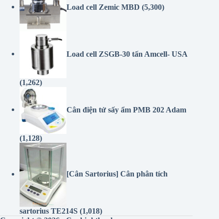
Load cell ZSGB-30 tấn Amcell- USA
(1,262)
Cân điện tử sấy ẩm PMB 202 Adam
(1,128)
[Cân Sartorius] Cân phân tích
sartorius TE214S
(1,018)
Copyright © 2026 - Canbinhthanh.com