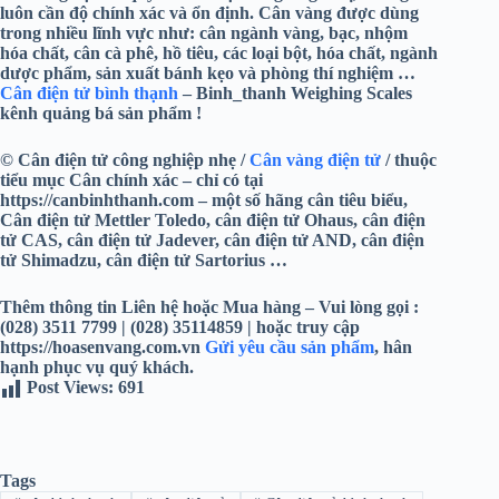
luôn cần độ chính xác và ổn định. Cân vàng được dùng
trong nhiều lĩnh vực như: cân ngành vàng, bạc, nhộm
hóa chất, cân cà phê, hồ tiêu, các loại bột, hóa chất, ngành
dược phẩm, sản xuất bánh kẹo và phòng thí nghiệm …
Cân điện tử bình thạnh
– Binh_thanh Weighing Scales
kênh quảng bá sản phẩm !
© Cân điện tử công nghiệp nhẹ /
Cân vàng điện tử
/ thuộc
tiểu mục Cân chính xác – chỉ có tại
https://canbinhthanh.com – một số hãng cân tiêu biểu,
Cân điện tử Mettler Toledo, cân điện tử Ohaus, cân điện
tử CAS, cân điện tử Jadever, cân điện tử AND, cân điện
tử Shimadzu, cân điện tử Sartorius …
Thêm thông tin Liên hệ hoặc Mua hàng – Vui lòng gọi :
(028) 3511 7799 | (028) 35114859 | hoặc truy cập
https://hoasenvang.com.vn
Gửi yêu cầu sản phẩm
, hân
hạnh phục vụ quý khách.
Post Views:
691
Tags