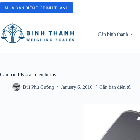
Skip
to
MUA CÂN ĐIỆN TỬ BÌNH THẠNH
content
Cân bình thạnh
Cân bàn PB -can dien tu cas
Bùi Phú Cường
January 6, 2016
Cân bàn điện tử