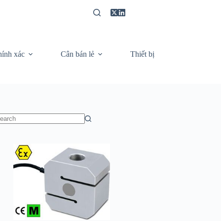
hính xác
Cân bán lẻ
Thiết bị
Video câ
o
sults