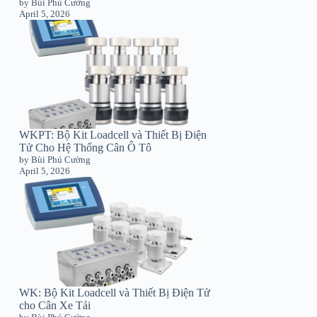
by Bùi Phú Cường
April 5, 2026
WKPT: Bộ Kit Loadcell và Thiết Bị Điện
Tử Cho Hệ Thống Cân Ô Tô
by Bùi Phú Cường
April 5, 2026
WK: Bộ Kit Loadcell và Thiết Bị Điện Tử
cho Cân Xe Tải