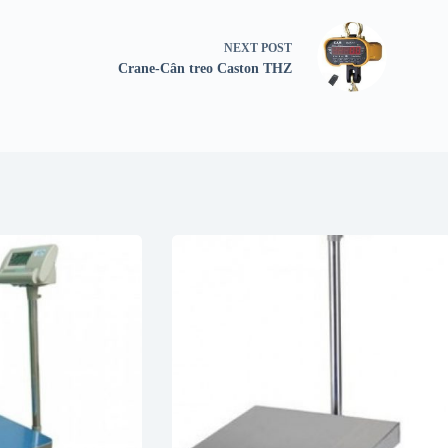
NEXT
POST
Crane-Cân treo Caston THZ