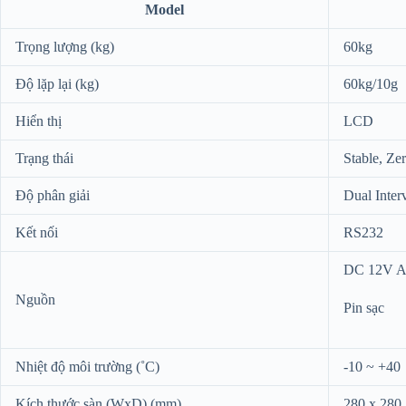
Model
Trọng lượng (kg)
60kg
Độ lặp lại (kg)
60kg/10g
Hiển thị
LCD
Trạng thái
Stable, Ze
Độ phân giải
Dual Inter
Kết nối
RS232
DC 12V A
Nguồn
Pin sạc
Nhiệt độ môi trường (˚C)
-10 ~ +40
Kích thước sàn (WxD) (mm)
280 x 280