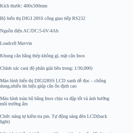
Kích thước: 400x500mm
Bộ hiển thị DIGI 28SS cổng giao tiếp RS232
Nguồn điện AC/DC:5-6V/4Ah
Loadcell Mavvin
Khung cân bằng thép không gỉ, mặt cân Inox
Chính xác cao( độ phân giải bên trong: 1/30,000)
Màn hình hiển thị DIGI28SS LCD xanh dễ đọc – chống
dung,nhiễu tín hiệu giúp cân ổn định cao
Màn hình toàn bộ bằng Inox chịu va đập tốt và ảnh hưởng
môi trường ẩm
Chức năng tự kiểm tra pin. Tự động sáng đèn LCD(back
light)