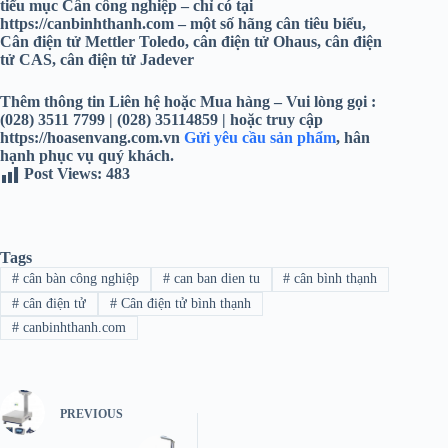
tiểu mục Cân công nghiệp – chỉ có tại
https://canbinhthanh.com – một số hãng cân tiêu biểu,
Cân điện tử Mettler Toledo, cân điện tử Ohaus, cân điện
tử CAS, cân điện tử Jadever
Thêm thông tin Liên hệ hoặc Mua hàng – Vui lòng gọi :
(028) 3511 7799 | (028) 35114859 | hoặc truy cập
https://hoasenvang.com.vn
Gửi yêu cầu sản phẩm
, hân
hạnh phục vụ quý khách.
Post Views:
483
Tags
#
cân bàn công nghiệp
#
can ban dien tu
#
cân bình thạnh
#
cân điện tử
#
Cân điện tử bình thạnh
#
canbinhthanh.com
PREVIOUS