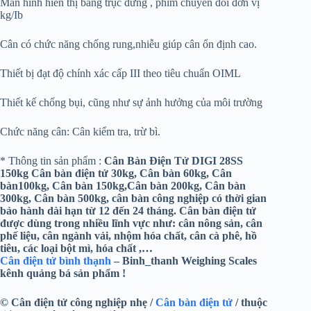
Màn hình hiển thị bằng trục đứng , phím chuyển đổi đơn vị
kg/Ib
Cân có chức năng chống rung,nhiễu giúp cân ổn định cao.
Thiết bị đạt độ chính xác cấp III theo tiêu chuẩn OIML
Thiết kế chống bụi, cũng như sự ảnh hưởng của môi trường
Chức năng cân: Cân kiểm tra, trừ bì.
* Thông tin sản phẩm :
Cân Bàn Điện Tử DIGI 28SS
150kg
Cân bàn điện tử 30kg, Cân bàn 60kg, Cân
bàn100kg, Cân bàn 150kg,Cân bàn 200kg, Cân bàn
300kg, Cân bàn 500kg, cân bàn công nghiệp có thời gian
bảo hành dài hạn từ 12 đến 24 tháng. Cân bàn điện tử
được dùng trong nhiều lĩnh vực như: cân nông sản, cân
phế liệu, cân ngành vải, nhộm hóa chất, cân cà phê, hồ
tiêu, các loại bột mì, hóa chất ,…
Cân điện tử bình thạnh
– Binh_thanh Weighing Scales
kênh quảng bá sản phẩm !
© Cân điện tử công nghiệp nhẹ /
Cân bàn điện tử
/ thuộc