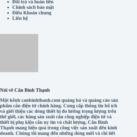
Giới thiệu
Chính sách Vận chuyển
Đổi trả và hoàn tiền
Chính sách bảo mật
Điều Khoản chung
Liên hệ
Nói về Cân Bình Thạnh
Một kênh canbinhthanh.com quảng bá và quảng cáo sản
phẩm cân điện tử chính hãng. Cung cấp thông tin bổ ích
và giới thiệu các dòng thiết bị đo lường trọng lượng trên
thế giới, các hãng sản xuất cân công nghiệp điện tử và
thiết bị phụ kiện cân uy tín và chất lượng, Cân Bình
Thạnh mang hiệu quả trong công việc sản xuất đến kinh
doanh. Chúng tôi mang đến những dòng mới và chi tiết
từng sản phẩm, cập nhật thông tin hàng hóa có giá trị cho
người xem và giá trị so sánh (không quảng cáo hàng giả