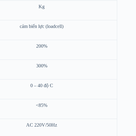
Kg
cảm biến lực (loadcell)
200%
300%
0 – 40 độ C
<85%
AC 220V/50Hz