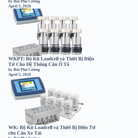
by Bùi Phú Cường
April 5, 2026
WKPT: Bộ Kit Loadcell và Thiết Bị Điện
Tử Cho Hệ Thống Cân Ô Tô
by Bùi Phú Cường
April 5, 2026
WK: Bộ Kit Loadcell và Thiết Bị Điện Tử
cho Cân Xe Tải