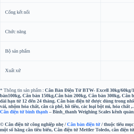
Cổng kết nối
Chức năng
Bộ sản phẩm
Xuất xứ
* Thông tin sản phẩm :
Cân Bàn Điện Tử BTW- Excell 30kg/60kg/
bàn100kg, Cân bàn 150kg,Cân bàn 200kg, Cân bàn 300kg, Cân bà
dài hạn từ 12 đến 24 tháng. Cân bàn điện tử được dùng trong nhiề
vải, nhộm hóa chất, cân cà phê, hồ tiêu, các loại bột mì, hóa chất 
Cân điện tử bình thạnh
– Binh_thanh Weighing Scales
kênh quảng
© Cân điện tử công nghiệp nhẹ /
Cân bàn điện tử
/ thuộc tiểu mục
một số hãng cân tiêu biểu, Cân điện tử Mettler Toledo, cân điện 