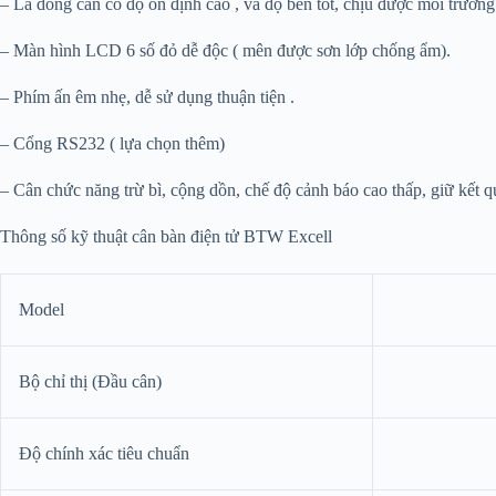
– Là dòng cân có độ ổn định cao , và độ bền tốt, chịu được môi trường
– Màn hình LCD 6 số đỏ dễ độc ( mên được sơn lớp chống ẩm).
– Phím ấn êm nhẹ, dễ sử dụng thuận tiện .
– Cổng RS232 ( lựa chọn thêm)
– Cân chức năng trừ bì, cộng dồn, chế độ cảnh báo cao thấp, giữ kết q
Thông số kỹ thuật cân bàn điện tử BTW Excell
Model
Bộ chỉ thị (Đầu cân)
Độ chính xác tiêu chuẩn