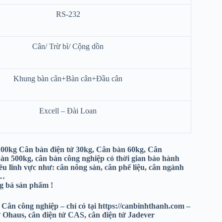
RS-232
Cân/ Trừ bì/ Cộng dồn
Khung bàn cân+Bàn cân+Đầu cân
Excell – Đài Loan
100kg
Cân bàn điện tử 30kg, Cân bàn 60kg, Cân
n 500kg, cân bàn công nghiệp có thời gian bảo hành
u lĩnh vực như: cân nông sản, cân phế liệu, cân ngành
,…
 bá sản phẩm !
 Cân công nghiệp – chỉ có tại https://canbinhthanh.com –
tử Ohaus, cân điện tử CAS, cân điện tử Jadever