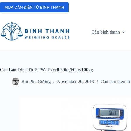
Skip
to
MUA CÂN ĐIỆN TỬ BÌNH THẠNH
content
Cân bình thạnh
Cân Bàn Điện Tử BTW- Excell 30kg/60kg/100kg
Bùi Phú Cường
November 20, 2019
Cân bàn điện tử