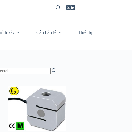
hính xác
Cân bán lẻ
Thiết bị
Video câ
o
sults