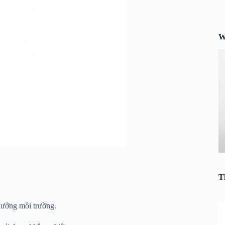
W
T
hưởng môi trường.