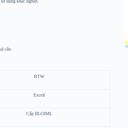
 sử dụng khắc nghiệt.
uả cân.
BTW
Excell
Cấp III-OIML