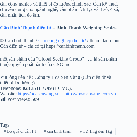
cân công nghiệp và thiết bị đo lường chính xác. Cân kỹ thuật
chuyên dụng cho ngành nghề, cân phân tích 1,2 và 3 số, 4 số,
cân phân tích độ ẩm.
Cân Bình Thạnh điện tử
– Binh Thanh Weighing Scales.
© Cân bình thạnh /
Cân công nghiệp điện tử
/ thuộc danh mục
Cân điện tử – chỉ có tại https://canbinhthanh.com
một sản phẩm của “Global Seeking Group” , … là sản phẩm
thuộc quyền phát hành của GSG inc.,
Vui lòng liên hệ : Công ty Hoa Sen Vàng (Cân điện tử và
thiết bị Đo lường)
Telephone:
028 3511 7799
(HCMC).
Website:
https://hoasenvang.vn
–
https://hoasenvang.com.vn
Post Views:
509
Tags
#
Bộ quả chuẩn F1
#
cân bình thạnh
#
Từ 1mg đến 1kg