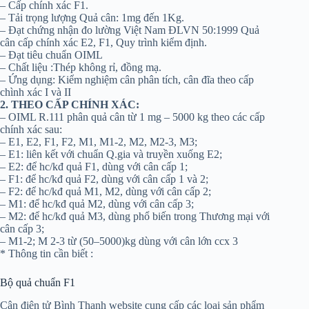
– Cấp chính xác F1.
– Tải trọng lượng Quả cân: 1mg đến 1Kg.
– Đạt chứng nhận đo lường Việt Nam ĐLVN 50:1999 Quả
cân cấp chính xác E2, F1, Quy trình kiểm định.
– Đạt tiêu chuẩn OIML
– Chất liệu :Thép không rỉ, đồng mạ.
– Ứng dụng: Kiểm nghiệm cân phân tích, cân đĩa theo cấp
chình xác I và II
2. THEO CẤP CHÍNH XÁC:
– OIML R.111 phân quả cân từ 1 mg – 5000 kg theo các cấp
chính xác sau:
– E1, E2, F1, F2, M1, M1-2, M2, M2-3, M3;
– E1: liên kết với chuẩn Q.gia và truyền xuống E2;
– E2: để hc/kđ quả F1, dùng với cân cấp 1;
– F1: để hc/kđ quả F2, dùng với cân cấp 1 và 2;
– F2: để hc/kđ quả M1, M2, dùng với cân cấp 2;
– M1: để hc/kđ quả M2, dùng với cân cấp 3;
– M2: để hc/kđ quả M3, dùng phổ biến trong Thương mại với
cân cấp 3;
– M1-2; M 2-3 từ (50–5000)kg dùng với cân lớn ccx 3
* Thông tin cần biết :
Bộ quả chuẩn F1
Cân điện tử Bình Thạnh website cung cấp các loại sản phẩm