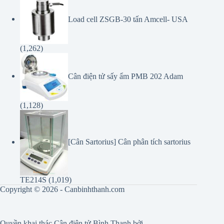
Load cell ZSGB-30 tấn Amcell- USA
(1,262)
Cân điện tử sấy ẩm PMB 202 Adam
(1,128)
[Cân Sartorius] Cân phân tích sartorius
TE214S
(1,019)
Copyright © 2026 - Canbinhthanh.com
Quyền khai thác
Cân điện tử Bình Thạnh
bởi.