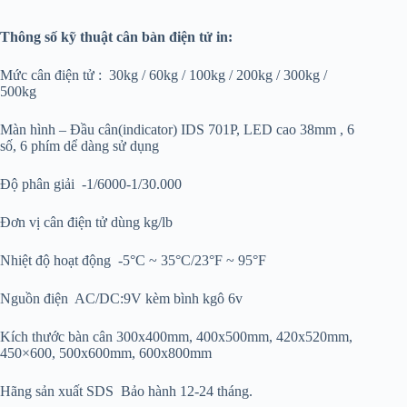
Thông số kỹ thuật
cân bàn điện tử
in:
Mức cân điện tử : 30kg / 60kg / 100kg / 200kg / 300kg /
500kg
Màn hình – Đầu cân(indicator) IDS 701P, LED cao 38mm , 6
số, 6 phím dể dàng sử dụng
Độ phân giải -1/6000-1/30.000
Đơn vị cân điện tử dùng kg/lb
Nhiệt độ hoạt động -5°C ~ 35°C/23°F ~ 95°F
Nguồn điện AC/DC:9V kèm bình kgô 6v
Kích thước bàn cân 300x400mm, 400x500mm, 420x520mm,
450×600, 500x600mm, 600x800mm
Hãng sản xuất SDS Bảo hành 12-24 tháng.