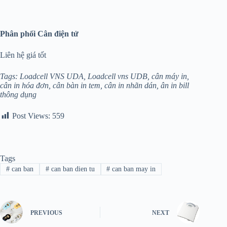
Phân phối
Cân điện tử
Liên hệ giá tốt
Tags: Loadcell VNS UDA, Loadcell vns UDB, cân máy in,
cân in hóa đơn, cân bàn in tem, cân in nhãn dán, ân in bill
thông dụng
Post Views:
559
Tags
#
can ban
#
can ban dien tu
#
can ban may in
PREVIOUS
NEXT